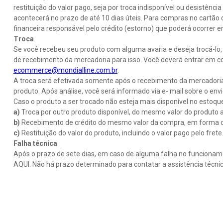
restituição do valor pago, seja por troca indisponível ou desistên
acontecerá no prazo de até 10 dias úteis. Para compras no cartão d
financeira responsável pelo crédito (estorno) que poderá ocorrer 
Troca
Se você recebeu seu produto com alguma avaria e deseja trocá-lo, 
de recebimento da mercadoria para isso. Você deverá entrar em c
ecommerce@mondialline.com.br
.
A troca será efetivada somente após o recebimento da mercadoria e
produto. Após análise, você será informado via e- mail sobre o env
Caso o produto a ser trocado não esteja mais disponível no estoque
a)
Troca por outro produto disponível, do mesmo valor do produto ad
b)
Recebimento de crédito do mesmo valor da compra, em forma de v
c)
Restituição do valor do produto, incluindo o valor pago pelo frete
Falha técnica
Após o prazo de sete dias, em caso de alguma falha no funcioname
AQUI. Não há prazo determinado para contatar a assistência técni