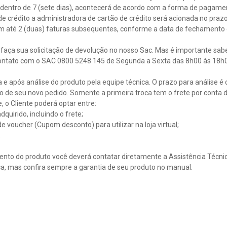
cia dentro de 7 (sete dias), acontecerá de acordo com a forma de pagam
e crédito a administradora de cartão de crédito será acionada no prazo d
em até 2 (duas) faturas subsequentes, conforme a data de fechamento d
faça sua solicitação de devolução no nosso Sac. Mas é importante sabe
ontato com o SAC 0800 5248 145 de Segunda a Sexta das 8h00 às 18h00
 após análise do produto pela equipe técnica. O prazo para análise é de
io de seu novo pedido. Somente a primeira troca tem o frete por conta 
, o Cliente poderá optar entre:
quirido, incluindo o frete;
oucher (Cupom desconto) para utilizar na loja virtual;
.
nto do produto você deverá contatar diretamente a Assistência Técnic
ca, mas confira sempre a garantia de seu produto no manual.