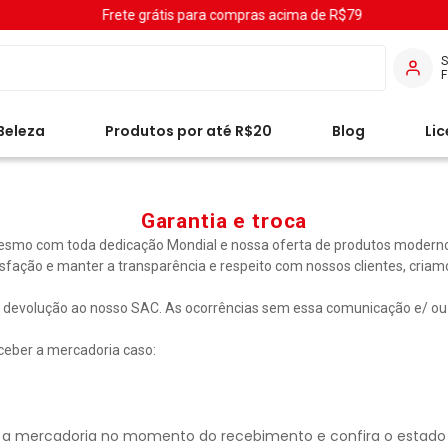
Frete grátis para compras acima de R$79
S
Beleza
Produtos por até R$20
Blog
Li
Garantia e troca
. Mesmo com toda dedicação Mondial e nossa oferta de produtos moderno
isfação e manter a transparência e respeito com nossos clientes, cria
u devolução ao nosso SAC. As ocorrências sem essa comunicação e/ ou
receber a mercadoria caso:
a mercadoria no momento do recebimento e confira o estado ger