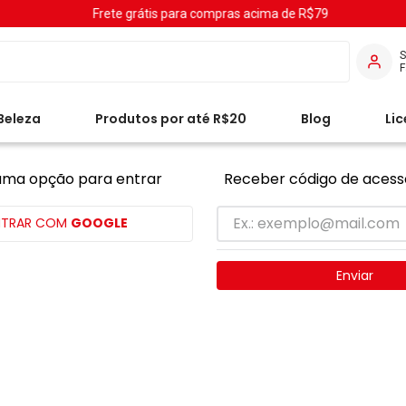
Frete grátis para compras acima de R$79
S
Beleza
Produtos por até R$20
Blog
Li
uma opção para entrar
Receber código de acess
NTRAR COM
GOOGLE
Enviar