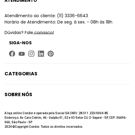
ATENDIMENTO
Atendimento ao cliente: (11) 3336-6643
Horário de Atendimento: De seg. à sex. - 08h às 18h
Dúvidas? Fale conosco!
SIGA-NOS
CATEGORIAS
Limpeza
Higiene Bucal
SOBRE NÓS
Beleza
Quem Somos
Até 60% de desconto
Fale Conosco
A loja online Condor é operada pela Social SA CNPJ: 28.511.223/0004-85
Endereço: Av. Caio Cotrim, 46 - Galpão 01, 02 e 03 Setor CLI 2- Itapevi - SP, CEP: 06696-
Trabalhe Conosco
060, São Paulo - SP
2024 ©Copyright Condor. Todos os direitos reservados
Política de privacidade