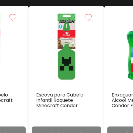
belo
Escova para Cabelo
Enxaguan
ecraft
Infantil Raquete
Álcool M
Minecraft Condor
Condor F