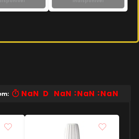
disponível
Indisponível
NaN
NaN
NaN
NaN
em: