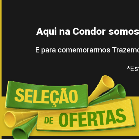
Aqui na Condor somos 
E para comemorarmos Trazemo
*Es