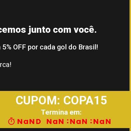
rcemos junto com você.
m
5% OFF por cada gol do Brasil!
rca!
CUPOM: COPA15
Termina em:
NaN
NaN
NaN
NaN