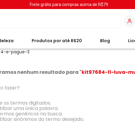
Frete grátis para compras acima de R$79
Beleza
Produtos por até R$20
Blog
Li
e-4-e-pague-3
ramos nenhum resultado para "
kit97684-11-luva-m
o fazer?
ue os termos digitados.
tilizar uma única palavra.
 termos genéricos na busca.
tilizar sinônimos do termo desejado.