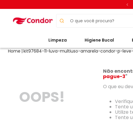
O que você procura?
Limpeza
Higiene Bucal
kit97684-11-luva-multiuso-amarela-condor-p-lev
Não encont
pague-3
"
O que eu dev
OOPS!
Verifiq
Tente u
Utilize
Tente u