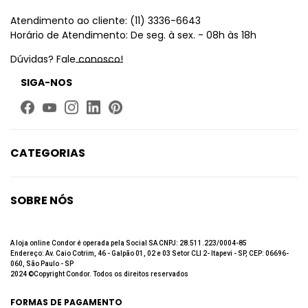
Atendimento ao cliente: (11) 3336-6643
Horário de Atendimento: De seg. à sex. - 08h às 18h
Dúvidas? Fale conosco!
SIGA-NOS
CATEGORIAS
Limpeza
Higiene Bucal
SOBRE NÓS
Beleza
Quem Somos
Até 60% de desconto
Fale Conosco
A loja online Condor é operada pela Social SA CNPJ: 28.511.223/0004-85
Endereço: Av. Caio Cotrim, 46 - Galpão 01, 02 e 03 Setor CLI 2- Itapevi - SP, CEP: 06696-
Trabalhe Conosco
060, São Paulo - SP
2024 ©Copyright Condor. Todos os direitos reservados
Política de privacidade
Política de Troca e Devolução
FORMAS DE PAGAMENTO