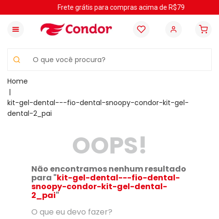
Frete grátis para compras acima de R$79
O que você procura?
kit-gel-dental---fio-dental-snoopy-condor-kit-gel-
dental-2_pai
OOPS!
Não encontramos nenhum resultado
para "
kit-gel-dental---fio-dental-
snoopy-condor-kit-gel-dental-
2_pai
"
O que eu devo fazer?