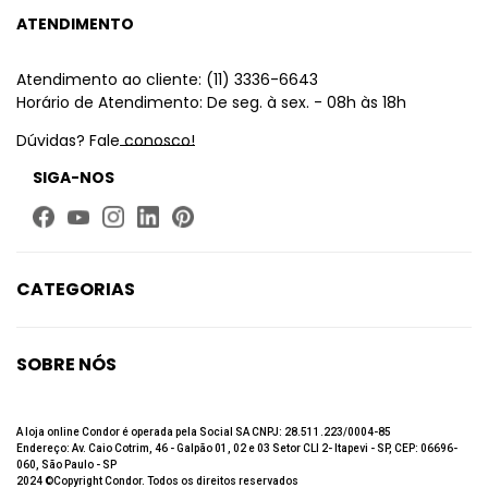
ATENDIMENTO
Atendimento ao cliente: (11) 3336-6643
Horário de Atendimento: De seg. à sex. - 08h às 18h
Dúvidas? Fale conosco!
SIGA-NOS
CATEGORIAS
Limpeza
Higiene Bucal
SOBRE NÓS
Beleza
Quem Somos
Até 60% de desconto
Fale Conosco
A loja online Condor é operada pela Social SA CNPJ: 28.511.223/0004-85
Endereço: Av. Caio Cotrim, 46 - Galpão 01, 02 e 03 Setor CLI 2- Itapevi - SP, CEP: 06696-
Trabalhe Conosco
060, São Paulo - SP
2024 ©Copyright Condor. Todos os direitos reservados