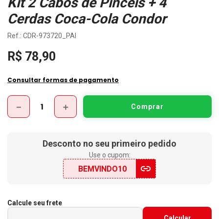
Kit 2 Cabos de Pincéis + 4
Cerdas Coca-Cola Condor
:
CDR-973720_PAI
R$
78
,
90
Consultar formas de pagamento
－
＋
Desconto no seu primeiro pedido
Use o cupom:
BEMVINDO10
Calcule seu frete