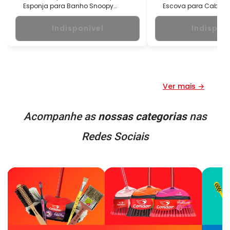
Esponja para Banho Snoopy
Escova para Cabelo
Condor
Snoopy Condor
Indisponível
Indispon
Ver mais →
Acompanhe as
nossas categorias
nas
Redes Sociais