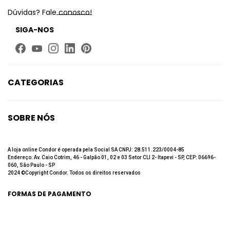
Dúvidas? Fale conosco!
SIGA-NOS
CATEGORIAS
Limpeza
Higiene Bucal
SOBRE NÓS
Beleza
Quem Somos
Até 60% de desconto
Fale Conosco
A loja online Condor é operada pela Social SA CNPJ: 28.511.223/0004-85
Endereço: Av. Caio Cotrim, 46 - Galpão 01, 02 e 03 Setor CLI 2- Itapevi - SP, CEP: 06696-
Trabalhe Conosco
060, São Paulo - SP
2024 ©Copyright Condor. Todos os direitos reservados
Política de privacidade
Política de Troca e Devolução
FORMAS DE PAGAMENTO