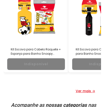
Kit Escova para Cabelo Raquete +
Kit Escova para Cabe
Esponja para Banho Snoopy
para Banho Snoopy 
Condor
Indisponível
Indispon
Ver mais →
Acompanhe as
nossas categorias
nas