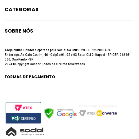
CATEGORIAS
Limpeza
Higiene Bucal
SOBRE NÓS
Beleza
Quem Somos
Até 60% de desconto
Fale Conosco
A loja online Condor é operada pela Social SA CNPJ: 28.511.223/0004-85
Endereço: Av. Caio Cotrim, 46 - Galpão 01, 02 e 03 Setor CLI 2- Itapevi - SP, CEP: 06696-
Trabalhe Conosco
060, São Paulo - SP
2024 ©Copyright Condor. Todos os direitos reservados
Política de privacidade
Política de Troca e Devolução
FORMAS DE PAGAMENTO
Powered by
Developed by