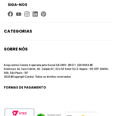
SIGA-NOS
CATEGORIAS
Limpeza
Higiene Bucal
SOBRE NÓS
Beleza
Quem Somos
Até 60% de desconto
Fale Conosco
A loja online Condor é operada pela Social SA CNPJ: 28.511.223/0004-85
Endereço: Av. Caio Cotrim, 46 - Galpão 01, 02 e 03 Setor CLI 2- Itapevi - SP, CEP: 06696-
Trabalhe Conosco
060, São Paulo - SP
2024 ©Copyright Condor. Todos os direitos reservados
Política de privacidade
Política de Troca e Devolução
FORMAS DE PAGAMENTO
Powered by
Developed by