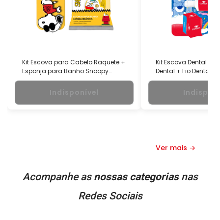
Kit Escova para Cabelo Raquete +
Kit Escova Dental Ult
Esponja para Banho Snoopy
Dental + Fio Dental U
Condor
Carinhosos Condor
Indisponível
Indispon
Ver mais →
Acompanhe as
nossas categorias
nas
Redes Sociais