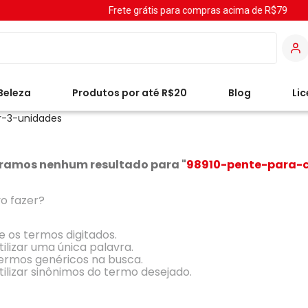
Frete grátis para compras acima de R$79
Beleza
Produtos por até R$20
Blog
Li
r-3-unidades
ramos nenhum resultado para "
98910-pente-para-
o fazer?
ue os termos digitados.
tilizar uma única palavra.
 termos genéricos na busca.
tilizar sinônimos do termo desejado.