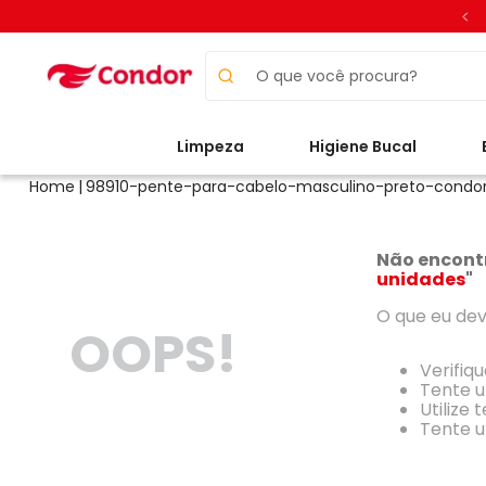
O que você procura?
Limpeza
Higiene Bucal
98910-pente-para-cabelo-masculino-preto-condo
Não encont
unidades
"
O que eu dev
OOPS!
Verifiq
Tente u
Utilize
Tente u