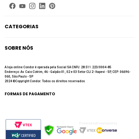
CATEGORIAS
Limpeza
Higiene Bucal
SOBRE NÓS
Beleza
Quem Somos
Até 60% de desconto
Fale Conosco
A loja online Condor é operada pela Social SA CNPJ: 28.511.223/0004-85
Endereço: Av. Caio Cotrim, 46 - Galpão 01, 02 e 03 Setor CLI 2- Itapevi - SP, CEP: 06696-
Trabalhe Conosco
060, São Paulo - SP
2024 ©Copyright Condor. Todos os direitos reservados
Política de privacidade
Política de Troca e Devolução
FORMAS DE PAGAMENTO
Powered by
Developed by