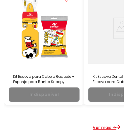
Kit Escova para Cabelo Raquete +
Kit Escova Dental Ul
Esponja para Banho Snoopy
Escova para Cabelo
Condor
Snoopy Condor
Indisponível
Indispon
Ver mais →