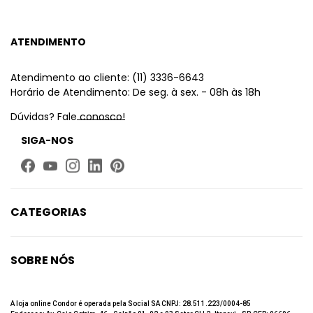
ATENDIMENTO
Atendimento ao cliente: (11) 3336-6643
Horário de Atendimento: De seg. à sex. - 08h às 18h
Dúvidas? Fale conosco!
SIGA-NOS
CATEGORIAS
Limpeza
Higiene Bucal
SOBRE NÓS
Beleza
Quem Somos
Até 60% de desconto
Fale Conosco
A loja online Condor é operada pela Social SA CNPJ: 28.511.223/0004-85