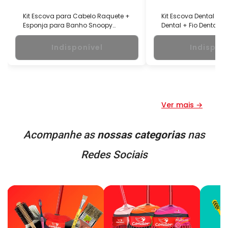
Kit Escova para Cabelo Raquete +
Kit Escova Dental Ult
Esponja para Banho Snoopy
Dental + Fio Dental U
Condor
Carinhosos Condor
Indisponível
Indispon
Ver mais →
Acompanhe as
nossas categorias
nas
Redes Sociais