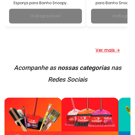
Esponja para Banho Snoopy
para Banho Snoopy 
Condor
Indisponível
Indispon
Ver mais →
Acompanhe as
nossas categorias
nas
Redes Sociais