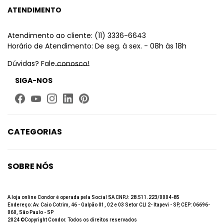
ATENDIMENTO
Atendimento ao cliente: (11) 3336-6643
Horário de Atendimento: De seg. à sex. - 08h às 18h
Dúvidas? Fale conosco!
SIGA-NOS
CATEGORIAS
Limpeza
Higiene Bucal
SOBRE NÓS
Beleza
Quem Somos
Até 60% de desconto
Fale Conosco
A loja online Condor é operada pela Social SA CNPJ: 28.511.223/0004-85
Endereço: Av. Caio Cotrim, 46 - Galpão 01, 02 e 03 Setor CLI 2- Itapevi - SP, CEP: 06696-
Trabalhe Conosco
060, São Paulo - SP
2024 ©Copyright Condor. Todos os direitos reservados
Política de privacidade