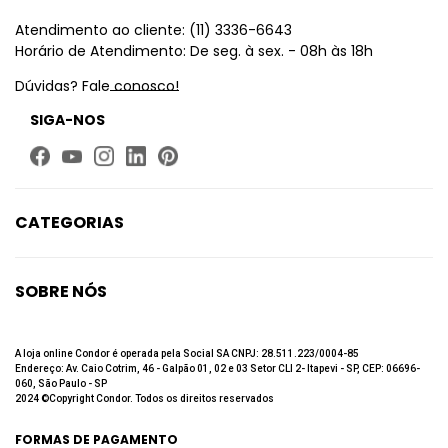
Atendimento ao cliente: (11) 3336-6643
Horário de Atendimento: De seg. à sex. - 08h às 18h
Dúvidas? Fale conosco!
SIGA-NOS
CATEGORIAS
Limpeza
Higiene Bucal
SOBRE NÓS
Beleza
Quem Somos
Até 60% de desconto
Fale Conosco
A loja online Condor é operada pela Social SA CNPJ: 28.511.223/0004-85
Endereço: Av. Caio Cotrim, 46 - Galpão 01, 02 e 03 Setor CLI 2- Itapevi - SP, CEP: 06696-
Trabalhe Conosco
060, São Paulo - SP
2024 ©Copyright Condor. Todos os direitos reservados
Política de privacidade
Política de Troca e Devolução
FORMAS DE PAGAMENTO